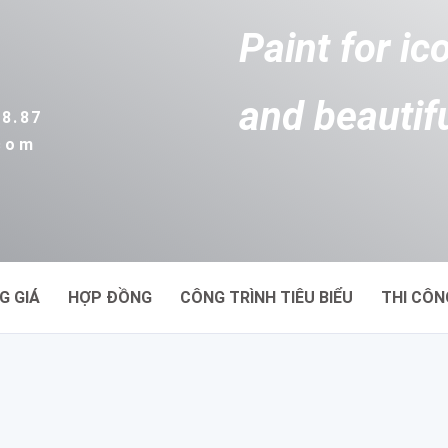
Paint for ic
and beautif
88.87
.com
G GIÁ
HỢP ĐỒNG
CÔNG TRÌNH TIÊU BIỂU
THI CÔN