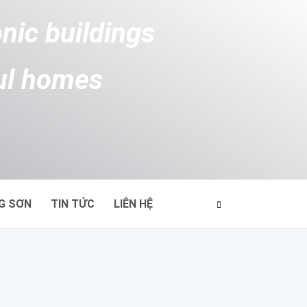
onic buildings
ul homes
G SƠN
TIN TỨC
LIÊN HỆ