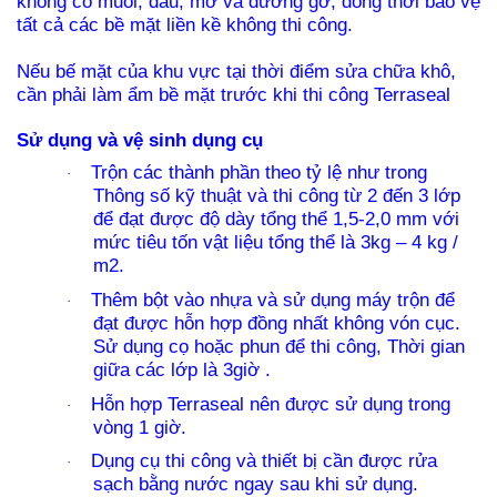
không có muối, dầu, mỡ và đường gờ, đồng thời bảo vệ
tất cả các bề mặt liền kề không thi công.
Nếu bế mặt của khu vực tại thời điểm sửa chữa khô,
cần phải làm ẩm bề mặt trước khi thi công Terraseal
Sử dụng và vệ sinh dụng cụ
Trộn các thành phần theo tỷ lệ như trong
·
Thông số kỹ thuật và thi công từ 2 đến 3 lớp
để đạt được độ dày tổng thể 1,5-2,0 mm với
mức tiêu tốn vật liệu tổng thể là 3kg – 4 kg /
m2.
Thêm bột vào nhựa và sử dụng máy trộn để
·
đạt được hỗn hợp đồng nhất không vón cục.
Sử dụng cọ hoặc phun để thi công, Thời gian
giữa các lớp là 3giờ .
Hỗn hợp Terraseal nên được sử dụng trong
·
vòng 1 giờ.
Dụng cụ thi công và thiết bị cần được rửa
·
sạch bằng nước ngay sau khi sử dụng.