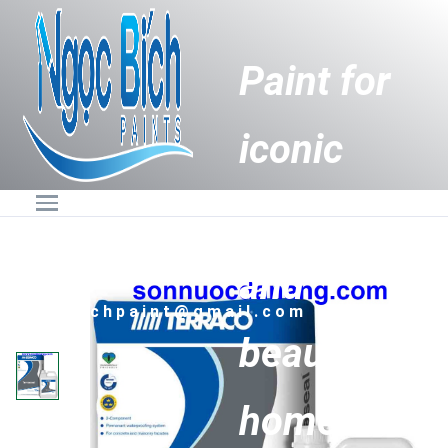
Paint for
iconic
buildings
Hotline:
0236.6274888 -
0905.89.88.87
and
Email:
ngocbichpaint@gmail.com
beautiful
homes