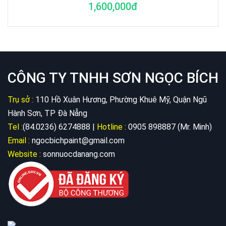
1,600,000đ
CÔNG TY TNHH SƠN NGỌC BÍCH
Trụ sở :
110 Hồ Xuân Hương, Phường Khuê Mỹ, Quận Ngũ
Hành Sơn, TP Đà Nẵng
Tel :
(84.0236) 6274888 |
Hotline :
0905 898887 (Mr. Minh)
Email :
ngocbichpaint@gmail.com
Website :
sonnuocdanang.com