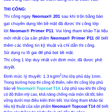
THI CÔNG:
Thi công ngay
Neomax® 201
sau khi trộn bằng bàn
gạt chuyên dụng lên bề mặt đã được thi công lớp
lót
Neomax® Primer P11
. Vui lòng tham khảo Tài liệu
mới nhất của sản phẩm
Neomax® Primer P11
để biết
thêm các thông tin kỹ thuật và chỉ dẫn thi công.
Sử dụng ru lô gai để phá bọt bề mặt.
Thi công 1 lớp duy nhất với định mức đã được phê
duyệt.
2
Định mức lý thuyết: 1.3 kg/m
cho lớp phủ dày 1mm.
Trong trường hợp thi công lộ thiên, nên thi công lớp phủ
bảo vệ
Neomax® Topcoat T14
. Lớp phủ sau khi thi công
có độ thẩm mỹ cao, khả năng chống mài mòn rất tốt, bền
vững dưới mọi điều kiện thời tiết. Vui lòng tham khảo tài
liệu kỹ thuật của sản phẩm
Neomax® Topcoat T14
để biết