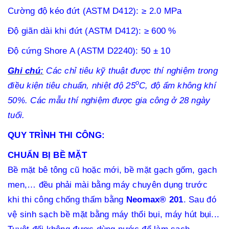
Cường độ kéo đứt (ASTM D412):
≥ 2.0 MPa
Độ giãn dài khi đứt (ASTM D412):
≥ 600 %
Độ cứng Shore A (ASTM D2240):
50 ± 10
Ghi chú:
Các chỉ tiêu kỹ thuật được thí nghiệm trong
o
điều kiện tiêu chuẩn, nhiệt độ 25
C, độ ẩm không khí
50%. Các mẫu thí nghiệm được gia công ở 28 ngày
tuổi.
QUY TRÌNH THI CÔNG:
CHUẨN BỊ BỀ MẶT
Bề mặt bê tông cũ hoặc mới, bề mặt gạch gốm, gạch
men,… đều phải mài bằng máy chuyên dụng trước
khi thi công chống thấm bằng
Neomax® 201
. Sau đó
vệ sinh sạch bề mặt bằng máy thổi bụi, máy hút bụi...
Tuyệt đối không được dùng nước để làm sạch.