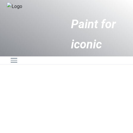
Paint for
iconic
buildings
Hotline:
0236.6274888 -
0905.89.88.87
and
Email:
ngocbichpaint@gmail.com
beautiful
homes