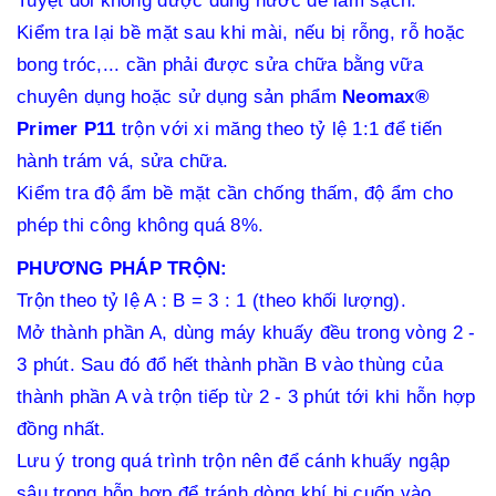
Kiểm tra lại bề mặt sau khi mài, nếu bị rỗng, rỗ hoặc
bong tróc,... cần phải được sửa chữa bằng vữa
chuyên dụng hoặc sử dụng sản phẩm
Neomax®
Primer P11
trộn với xi măng theo tỷ lệ 1:1 để tiến
hành trám vá, sửa chữa.
Kiểm tra độ ẩm bề mặt cần chống thấm, độ ẩm cho
phép thi công không quá 8%.
PHƯƠNG PHÁP TRỘN:
Trộn theo tỷ lệ A : B = 3 : 1 (theo khối lượng).
Mở thành phần A, dùng máy khuấy đều trong vòng 2 -
3 phút. Sau đó đổ hết thành phần B vào thùng của
thành phần A và trộn tiếp từ 2 - 3 phút tới khi hỗn hợp
đồng nhất.
Lưu ý trong quá trình trộn nên để cánh khuấy ngập
sâu trong hỗn hợp để tránh dòng khí bị cuốn vào.