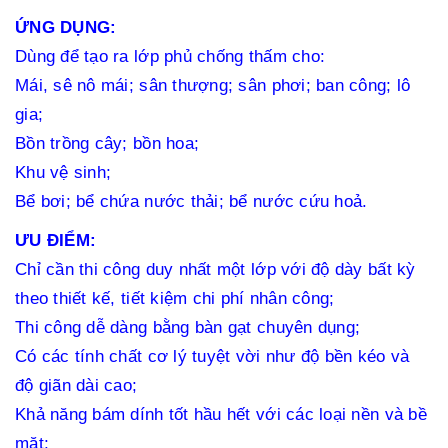
ỨNG DỤNG:
Dùng để tạo ra lớp phủ chống thấm cho:
Mái, sê nô mái; sân thượng; sân phơi; ban công; lô
gia;
Bồn trồng cây; bồn hoa;
Khu vệ sinh;
Bể bơi; bể chứa nước thải; bể nước cứu hoả.
ƯU ĐIỂM:
Chỉ cần thi công duy nhất một lớp với độ dày bất kỳ
theo thiết kế, tiết kiệm chi phí nhân công;
Thi công dễ dàng bằng bàn gạt chuyên dụng;
Có các tính chất cơ lý tuyệt vời như độ bền kéo và
độ giãn dài cao;
Khả năng bám dính tốt hầu hết với các loại nền và bề
mặt;