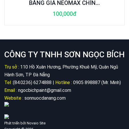
BẢNG GIÁ NEOMAX CHÍN...
100,000đ
CÔNG TY TNHH SƠN NGỌC BÍCH
Trụ sở :
110 Hồ Xuân Hương, Phường Khuê Mỹ, Quận Ngũ
Hành Sơn, TP Đà Nẵng
Tel :
(84.0236) 6274888 |
Hotline :
0905 898887 (Mr. Minh)
Email :
ngocbichpaint@gmail.com
Website :
sonnuocdanang.com
Phát triển bởi Novaio Site