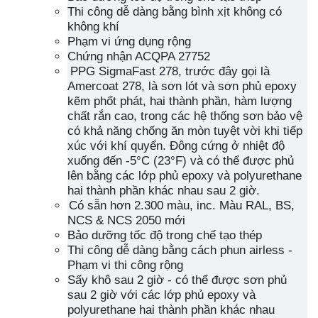
Thi công dễ dàng bằng bình xịt không có
không khí
Phạm vi ứng dụng rộng
Chứng nhận ACQPA 27752
PPG SigmaFast 278, trước đây gọi là
Amercoat 278, là sơn lót và sơn phủ epoxy
kẽm phốt phát, hai thành phần, hàm lượng
chất rắn cao, trong các hệ thống sơn bảo vệ
có khả năng chống ăn mòn tuyệt vời khi tiếp
xúc với khí quyển. Đông cứng ở nhiệt độ
xuống đến -5°C (23°F) và có thể được phủ
lên bằng các lớp phủ epoxy và polyurethane
hai thành phần khác nhau sau 2 giờ.
Có sẵn hơn 2.300 màu, inc. Màu RAL, BS,
NCS & NCS 2050 mới
Bảo dưỡng tốc độ trong chế tạo thép
Thi công dễ dàng bằng cách phun airless -
Phạm vi thi công rộng
Sấy khô sau 2 giờ - có thể được sơn phủ
sau 2 giờ với các lớp phủ epoxy và
polyurethane hai thành phần khác nhau