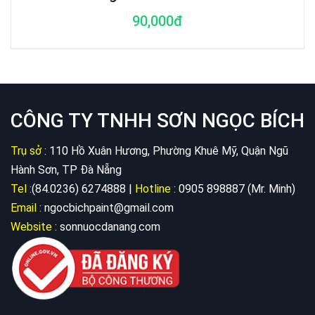
90,000đ
CÔNG TY TNHH SƠN NGỌC BÍCH
Trụ sở :
110 Hồ Xuân Hương, Phường Khuê Mỹ, Quận Ngũ
Hành Sơn, TP Đà Nẵng
Tel :
(84.0236) 6274888 |
Hotline :
0905 898887 (Mr. Minh)
Email :
ngocbichpaint@gmail.com
Website :
sonnuocdanang.com