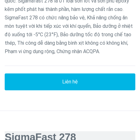
quốc. Sigamafast 278 là 01 loại sơn lót và sơn phủ epoxy
kẽm phốt phát hai thành phần, hàm lượng chất rắn cao.
SigmaFast 278 có chức năng bảo vệ, Khả năng chống ăn
mòn tuyệt vời khi tiếp xúc với khí quyển, Bảo dưỡng ở nhiệt
độ xuống tới -5°C (23°F), Bảo dưỡng tốc độ trong chế tạo
thép, Thi công dễ dàng bằng bình xịt không có không khí,
Phạm vi ứng dụng rộng, Chứng nhận ACQPA.
Liên hệ
SigmaFast 278