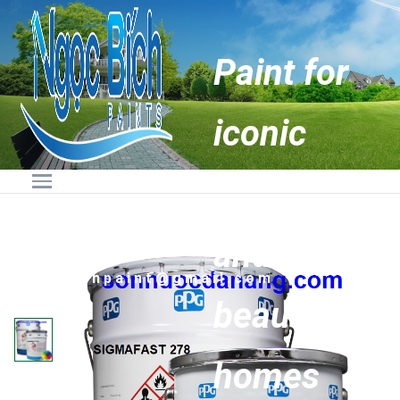
Paint for
iconic
buildings
Hotline:
0236.6274888 -
0905.89.88.87
and
Email:
ngocbichpaint@gmail.com
beautiful
homes