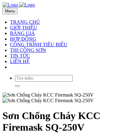
Menu
TRANG CHỦ
GIỚI THIỆU
BẢNG GIÁ
HỢP ĐỒNG
CÔNG TRÌNH TIÊU BIỂU
THI CÔNG SƠN
TIN TỨC
LIÊN HỆ
Sơn Chống Cháy KCC
Firemask SQ-250V