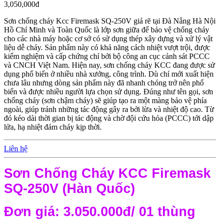
3,050,000đ
Sơn chống cháy Kcc Firemask SQ-250V giá rẽ tại Đà Nẵng Hà Nội
Hồ Chí Minh và Toàn Quốc là lớp sơn giữa để bảo vệ chống cháy
cho các nhà máy hoặc cơ sở có sử dụng thép xây dựng và xử lý vật
liệu dễ cháy. Sản phẩm này có khả năng cách nhiệt vượt trội, được
kiểm nghiệm và cấp chứng chỉ bởi bộ công an cục cảnh sát PCCC
và CNCH Việt Nam. Hiện nay, sơn chống cháy KCC đang được sử
dụng phổ biến ở nhiều nhà xưởng, công trình. Dù chỉ mới xuất hiện
chưa lâu nhưng dòng sản phẩm này đã nhanh chóng trở nên phổ
biến và được nhiều người lựa chọn sử dụng. Đúng như tên gọi, sơn
chống cháy (sơn chậm cháy) sẽ giúp tạo ra một màng bảo vệ phía
ngoài, giúp tránh những tác động gây ra bởi lừa và nhiệt độ cao. Từ
đó kéo dài thời gian bị tác động và chờ đội cứu hỏa (PCCC) tới dập
lửa, hạ nhiệt đám cháy kịp thời.
Liên hệ
Sơn Chống Cháy KCC Firemask
SQ-250V (Hàn Quốc)
Đơn giá: 3.050.000đ/ 01 thùng