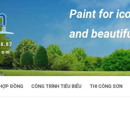
Paint for ic
and beautif
88.87
.com
HỢP ĐỒNG
CÔNG TRÌNH TIÊU BIỂU
THI CÔNG SƠN