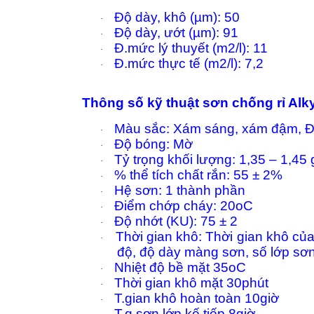
Độ dày, khô (µm): 50
·
Độ dày, ướt (µm): 91
·
Đ.mức lý thuyết (m2/l): 11
·
Đ.mức thực tế (m2/l): 7,2
·
Thông số kỹ thuật sơn chống rỉ Alk
Màu sắc: Xám sáng, xám đậm, 
·
Độ bóng: Mờ
·
Tỷ trọng khối lượng: 1,35 – 1,45
·
% thể tích chất rắn: 55 ± 2%
·
Hệ sơn: 1 thành phần
·
Điểm chớp cháy: 20oC
·
Độ nhớt (KU): 75 ± 2
·
Thời gian khô: Thời gian khô củ
·
độ, độ dày màng sơn, số lớp s
Nhiệt độ bề mặt 35oC
·
Thời gian khô mặt 30phút
·
T.gian khô hoàn toàn 10giờ
·
T.g sơn lớp kế tiếp 8giờ