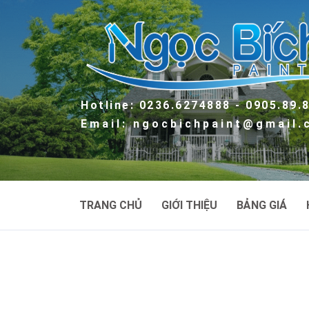
Hotline: 0236.6274888 - 0905.89.
Email: ngocbichpaint@gmail
TRANG CHỦ
GIỚI THIỆU
BẢNG GIÁ