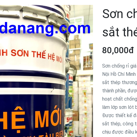
Sơn ch
sắt th
80,000đ
Sơn chống rỉ gi
Nội Hồ Chí Minh 
sắt thép thương 
thành phần, được
hoạt chất chống 
làm lớp sơn lót
Được thiết kế đ
sắt thép, công t
chịu được điều k