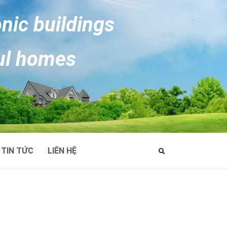
onic buildings
ul homes
TIN TỨC
LIÊN HỆ