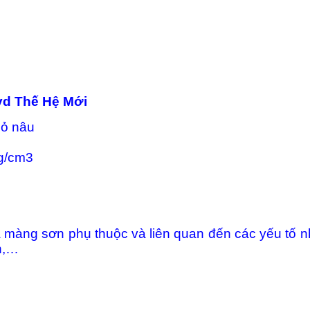
yd Thế Hệ Mới
Đỏ nâu
 g/cm3
a màng sơn phụ thuộc và liên quan đến các yếu tố n
ơn,…