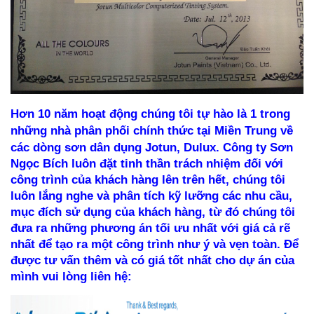
Hơn 10 năm hoạt động chúng tôi tự hào là 1 trong
những nhà phân phối chính thức tại Miền Trung về
các dòng sơn dân dụng Jotun, Dulux
.
Công ty Sơn
Ngọc Bích luôn đặt
tinh thần trách nhiệm đối với
công trình của khách hàng lên trên hết, chúng tôi
luôn lắng nghe và phân tích kỹ lưỡng các nhu cầu,
mục đích sử dụng của khách hàng, từ đó chúng tôi
đưa ra những phương án tối ưu nhất với giá cả rẽ
nhất để tạo ra một công trình như ý và vẹn toàn.
Để
được tư vấn thêm và có giá tốt nhất cho dự án của
mình vui lòng liên hệ: