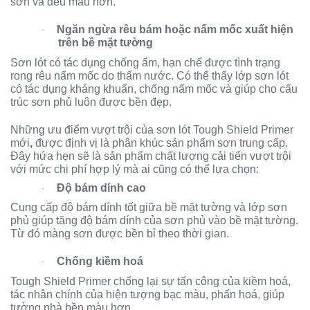
sơn và đều màu hơn.
Ngăn ngừa rêu bám hoặc nấm mốc xuất hiện
·
trên bề mặt tường
Sơn lót có tác dụng chống ẩm, hạn chế được tình trạng
rong rêu nấm mốc do thấm nước. Có thể thấy lớp sơn lót
có tác dụng kháng khuẩn, chống nấm mốc và giúp cho cấu
trúc sơn phủ luôn được bền đẹp.
Những ưu điểm vượt trội của sơn lót Tough Shield Primer
mới
,
được định vị là phân khúc sản phẩm sơn trung cấp.
Đây hứa hẹn sẽ là sản phẩm chất lượng cải tiến vượt trội
với mức chi phí hợp lý mà ai cũng có thể lựa chọn:
Độ bám dính cao
·
Cung cấp độ bám dính tốt giữa bề mặt tường và lớp sơn
phủ giúp tăng độ bám dính của sơn phủ vào bề mặt tường.
Từ đó màng sơn được bền bỉ theo thời gian.
Chống kiềm hoá
·
Tough Shield Primer chống lại sự tấn công của kiềm hoá,
tác nhân chính của hiện tượng bạc màu, phấn hoá, giúp
tường nhà bền màu hơn.