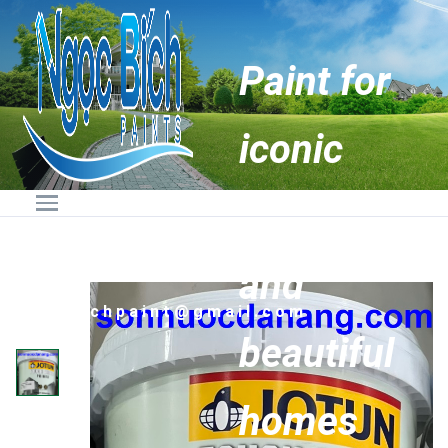
Paint for
iconic
buildings
Hotline:
0236.6274888 -
0905.89.88.87
and
Email:
ngocbichpaint@gmail.com
beautiful
homes