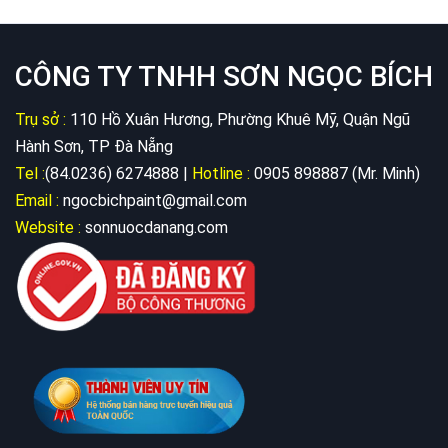
CÔNG TY TNHH SƠN NGỌC BÍCH
Trụ sở :
110 Hồ Xuân Hương, Phường Khuê Mỹ, Quận Ngũ
Hành Sơn, TP Đà Nẵng
Tel :
(84.0236) 6274888 |
Hotline :
0905 898887 (Mr. Minh)
Email :
ngocbichpaint@gmail.com
Website :
sonnuocdanang.com