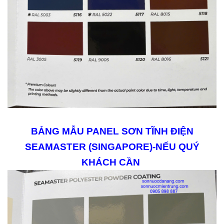
BẢNG MẪU PANEL SƠN TĨNH ĐIỆN
SEAMASTER (SINGAPORE)-NẾU QUÝ
KHÁCH CẦN