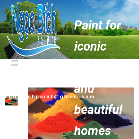
Paint for
iconic
buildings
Hotline:
0236.6274888 -
0905.89.88.87
and
Email:
ngocbichpaint@gmail.com
beautiful
homes