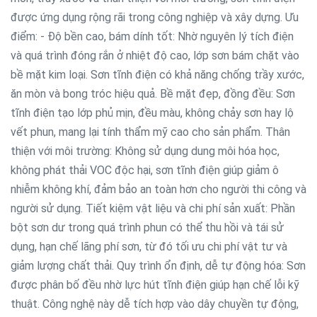
được ứng dụng rộng rãi trong công nghiệp và xây dựng. Ưu
điểm: - Độ bền cao, bám dính tốt: Nhờ nguyên lý tích điện
và quá trình đóng rắn ở nhiệt độ cao, lớp sơn bám chặt vào
bề mặt kim loại. Sơn tĩnh điện có khả năng chống trầy xước,
ăn mòn và bong tróc hiệu quả. Bề mặt đẹp, đồng đều: Sơn
tĩnh điện tạo lớp phủ mịn, đều màu, không chảy sơn hay lộ
vết phun, mang lại tính thẩm mỹ cao cho sản phẩm. Thân
thiện với môi trường: Không sử dụng dung môi hóa học,
không phát thải VOC độc hại, sơn tĩnh điện giúp giảm ô
nhiễm không khí, đảm bảo an toàn hơn cho người thi công và
người sử dụng. Tiết kiệm vật liệu và chi phí sản xuất: Phần
bột sơn dư trong quá trình phun có thể thu hồi và tái sử
dụng, hạn chế lãng phí sơn, từ đó tối ưu chi phí vật tư và
giảm lượng chất thải. Quy trình ổn định, dễ tự động hóa: Sơn
được phân bố đều nhờ lực hút tĩnh điện giúp hạn chế lỗi kỹ
thuật. Công nghệ này dễ tích hợp vào dây chuyền tự động,