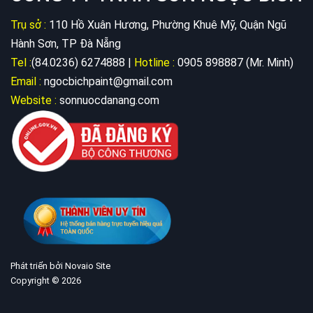
Trụ sở :
110 Hồ Xuân Hương, Phường Khuê Mỹ, Quận Ngũ
Hành Sơn, TP Đà Nẵng
Tel :
(84.0236) 6274888 |
Hotline :
0905 898887 (Mr. Minh)
Email :
ngocbichpaint@gmail.com
Website :
sonnuocdanang.com
Phát triển bởi Novaio Site
Copyright © 2026