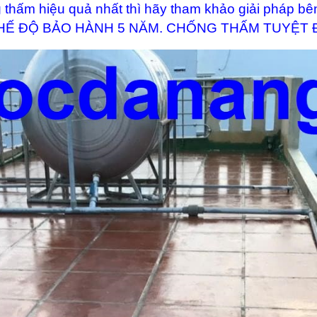
thấm hiệu quả nhất thì hãy tham khảo giải pháp bê
VỚI CHẾ ĐỘ BẢO HÀNH 5 NĂM. CHỐNG THẤM TUYỆT Đ