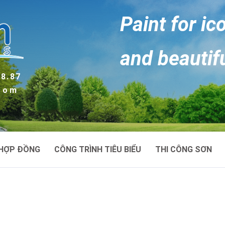
Paint for ic
and beautif
88.87
.com
HỢP ĐỒNG
CÔNG TRÌNH TIÊU BIỂU
THI CÔNG SƠN