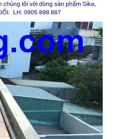
n chúng tôi với dòng sản phẩm Sika,
ỐI. LH: 0905 898 887