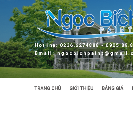
Hotline: 0236.6274888 - 0905.89.
Email: ngocbichpaint@gmail
TRANG CHỦ
GIỚI THIỆU
BẢNG GIÁ