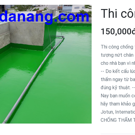
Thi c
150,000
Thi công chống 
tượng nứt chân 
cho nhà bạn vì n
-- Do kết cấu l
thấm ngay từ ba
đúng kỹ thuật. 
Nay bạn muốn có
hãy tham khảo g
Jotun, Internat
CHỐNG THẤM TU