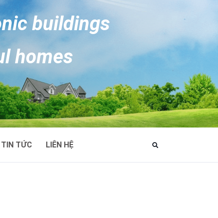
onic buildings
ul homes
TIN TỨC
LIÊN HỆ