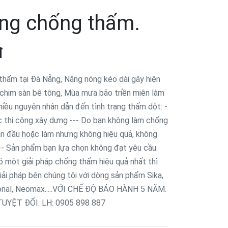
ông chống thấm.
đ
thấm tại Đà Nẵng, Nắng nóng kéo dài gây hiện
chim sàn bê tông, Mùa mưa bão triền miên làm
hiều nguyên nhân dẫn đến tình trạng thấm dột: -
úc thi công xây dựng --- Do bạn không làm chống
n đầu hoặc làm nhưng không hiệu quả, không
--- Sản phẩm bạn lựa chọn không đạt yêu cầu.
 một giải pháp chống thấm hiệu quả nhất thì
iải pháp bên chúng tôi với dòng sản phẩm Sika,
ional, Neomax.....VỚI CHẾ ĐỘ BẢO HÀNH 5 NĂM.
YỆT ĐỐI. LH: 0905 898 887