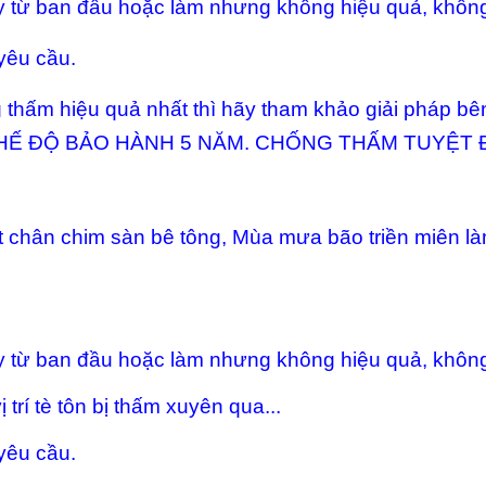
y từ ban đầu hoặc làm nhưng không hiệu quả, không
yêu cầu.
thấm hiệu quả nhất thì hãy tham khảo giải pháp bê
VỚI CHẾ ĐỘ BẢO HÀNH 5 NĂM. CHỐNG THẤM TUYỆT Đ
t chân chim sàn bê tông, Mùa mưa bão triền miên l
y từ ban đầu hoặc làm nhưng không hiệu quả, không
ị trí tè tôn bị thấm xuyên qua...
yêu cầu.