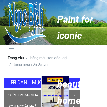
Paint for
iconic
buildings
Hotline:
0236.6274888 -
Trang chủ
bảng màu sơn các loại
0905.89.88.87
bảng màu sơn Jotun
and
Email:
ngocbichpaint@gmail.com
beautiful
DANH MỤC SẢN PHẨM
SƠN TRONG NHÀ
homes
SƠN NGOÀI NHÀ