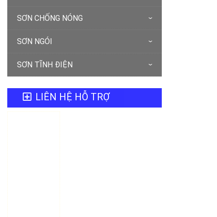
SƠN CHỐNG NÓNG
SƠN NGÓI
SƠN TĨNH ĐIỆN
LIÊN HỆ HỖ TRỢ
SƠN
NƯỚC ĐÀ
NẴNG
Hotline
0905 898887
Mr.Minh