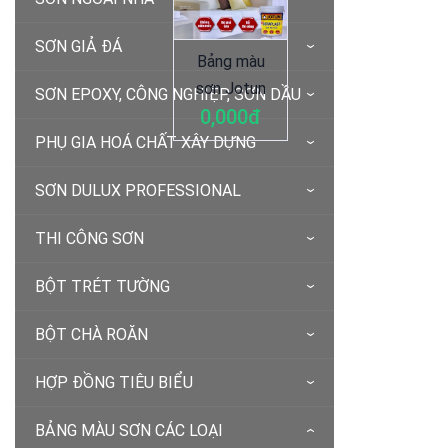
SƠN GIẢ ĐÁ
Bảng màu
sơn Jotun
SƠN EPOXY, CÔNG NGHIỆP, SƠN DẦU
0,000đ
PHỤ GIA HOÁ CHẤT XÂY DỰNG
SƠN DULUX PROFESSIONAL
THI CÔNG SƠN
BỘT TRÉT TƯỜNG
BỘT CHÀ ROĂN
HỢP ĐỒNG TIÊU BIỂU
BẢNG MÀU SƠN CÁC LOẠI