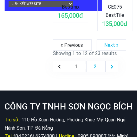
Bestmix
CE075
165,000đ
BestTile
135,000đ
« Previous
Next »
Showing
1
to
12
of
23
results
1
2
CÔNG TY TNHH SƠN NGỌC BÍCH
Trụ sở :
110 Hồ Xuân Hương, Phường Khuê Mỹ, Quận Ngũ
Hành Sơn, TP Đà Nẵng
Tel :
(84.0236) 6274888 |
Hotline :
0905 898887 (Mr. Minh)