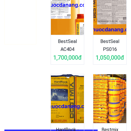
Hương,
Phường Khuê
Mỹ, Quận Ngũ
Hành Sơn, TP
Đà Nẵng
BestSeal
BestSeal
AC404
PS016
1,700,000đ
1,050,000đ
HardRock -
Bestmix