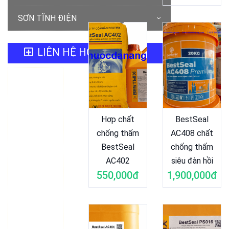
SƠN TĨNH ĐIỆN
LIÊN HỆ HỖ TRỢ
SƠN
NƯỚC ĐÀ
NẴNG
Hợp chất
BestSeal
chống thấm
AC408 chất
Hotline
BestSeal
chống thấm
0905 898887
AC402
siêu đàn hồi
Mr.Minh
550,000đ
1,900,000đ
(84.0236)
6274888
Trụ sở: 110
Hồ Xuân