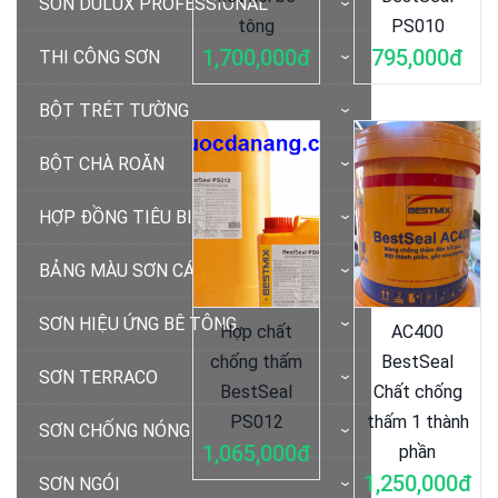
SƠN DULUX PROFESSIONAL
tông
PS010
1,700,000đ
795,000đ
THI CÔNG SƠN
BỘT TRÉT TƯỜNG
BỘT CHÀ ROĂN
HỢP ĐỒNG TIÊU BIỂU
BẢNG MÀU SƠN CÁC LOẠI
SƠN HIỆU ỨNG BÊ TÔNG
Hợp chất
AC400
chống thấm
BestSeal
SƠN TERRACO
BestSeal
Chất chống
PS012
thấm 1 thành
SƠN CHỐNG NÓNG
1,065,000đ
phần
1,250,000đ
SƠN NGÓI