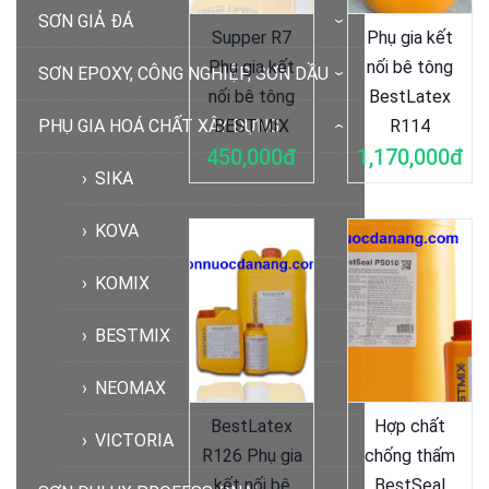
SƠN GIẢ ĐÁ
Supper R7
Phụ gia kết
Phụ gia kết
nối bê tông
SƠN EPOXY, CÔNG NGHIỆP, SƠN DẦU
nối bê tông
BestLatex
PHỤ GIA HOÁ CHẤT XÂY DỰNG
BESTMIX
R114
450,000đ
1,170,000đ
SIKA
KOVA
KOMIX
BESTMIX
NEOMAX
BestLatex
Hợp chất
VICTORIA
R126 Phụ gia
chống thấm
kết nối bê
BestSeal