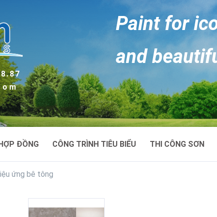
Paint for ic
and beautif
88.87
.com
HỢP ĐỒNG
CÔNG TRÌNH TIÊU BIỂU
THI CÔNG SƠN
iệu ứng bê tông