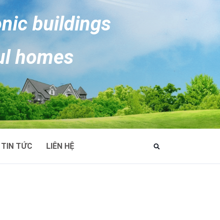
onic buildings
ul homes
TIN TỨC
LIÊN HỆ