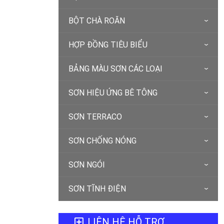
BỘT CHÀ ROĂN
HỢP ĐỒNG TIÊU BIỂU
BẢNG MÀU SƠN CÁC LOẠI
SƠN HIỆU ỨNG BÊ TÔNG
SƠN TERRACO
SƠN CHỐNG NÓNG
SƠN NGÓI
SƠN TĨNH ĐIỆN
LIÊN HỆ HỖ TRỢ