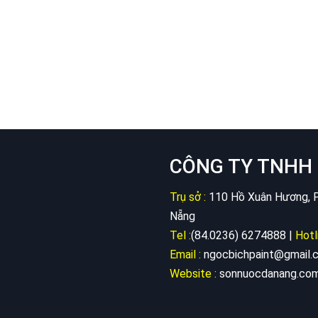
CÔNG TY TNHH 
Trụ sở :
110 Hồ Xuân Hương, P
Nẵng
Tel :
(84.0236) 6274888 |
Hotl
Email :
ngocbichpaint@gmail.
Website :
sonnuocdanang.co