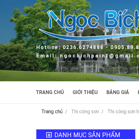
Hotline: 0236.6274888 - 0905.89.
Email: ngocbichpaint@gmail
TRANG CHỦ
GIỚI THIỆU
BẢNG GIÁ
Trang chủ
Thi công sơn
Thi công sơn h
DANH MỤC SẢN PHẨM