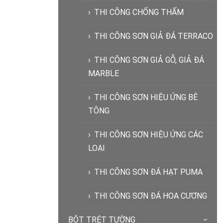
THI CÔNG CHỐNG THẤM
THI CÔNG SƠN GIẢ ĐÁ TERRACO
THI CÔNG SƠN GIẢ GỖ, GIẢ ĐÁ
MARBLE
THI CÔNG SƠN HIỆU ỨNG BÊ
TÔNG
THI CÔNG SƠN HIỆU ỨNG CÁC
LOẠI
THI CÔNG SƠN ĐÁ HẠT PUMA
THI CÔNG SƠN ĐÁ HOA CƯƠNG
BỘT TRÉT TƯỜNG