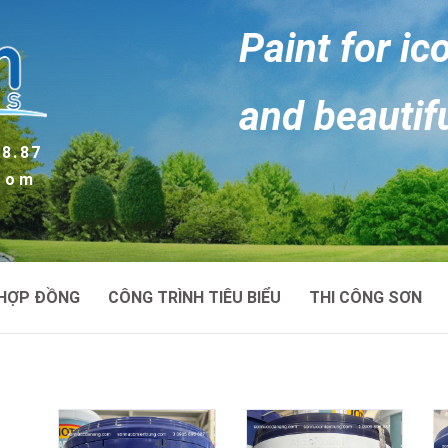
Paint for ic
and beautif
88.87
.com
HỢP ĐỒNG
CÔNG TRÌNH TIÊU BIỂU
THI CÔNG SƠN