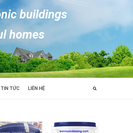
onic buildings
ul homes
TIN TỨC
LIÊN HỆ