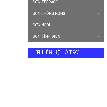
SƠN TERRACO
SƠN CHỐNG NÓNG
SƠN NGÓI
SƠN TĨNH ĐIỆN
LIÊN HỆ HỖ TRỢ
SƠN NƯỚC ĐÀ NẴNG
Hotline 0905 898887
Mr.Minh (84.0236) 6274888
Trụ sở: 110 Hồ Xuân Hương, Phường Khuê
Mỹ, Quận Ngũ Hành Sơn, TP Đà Nẵng