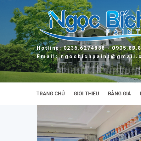
Hotline: 0236.6274888 - 0905.89.
Email: ngocbichpaint@gmail
TRANG CHỦ
GIỚI THIỆU
BẢNG GIÁ