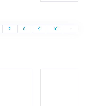
7
8
9
10
...