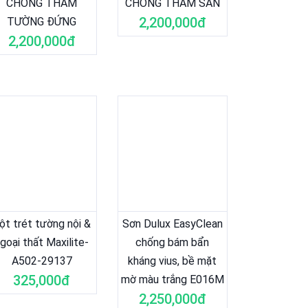
CHỐNG THẤM
CHỐNG THẤM SÀN
2,200,000đ
TƯỜNG ĐỨNG
2,200,000đ
ột trét tường nội &
Sơn Dulux EasyClean
goại thất Maxilite-
chống bám bẩn
A502-29137
kháng vius, bề mặt
325,000đ
mờ màu trắng E016M
2,250,000đ