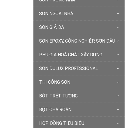
SƠN NGOÀI NHÀ
SƠN GIẢ ĐÁ
SƠN EPOXY, CÔNG NGHIỆP, SƠN DẦU
PHỤ GIA HOÁ CHẤT XÂY DỰNG
SƠN DULUX PROFESSIONAL
THI CÔNG SƠN
BỘT TRÉT TƯỜNG
BỘT CHÀ ROĂN
HỢP ĐỒNG TIÊU BIỂU