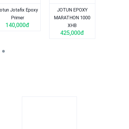
otun Jotafix Epoxy
JOTUN EPOXY
Sơn phả
Primer
MARATHON 1000
Seama
140,000đ
1,200
XHB
425,000đ