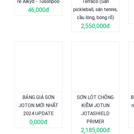
rẽ Alkyd - Tusonpoo
Terraco (Sân
46,000đ
pickleball, sân tennis,
cầu lông, bóng rỗ)
2,550,000đ
BẢNG GIÁ SƠN
SƠN LÓT CHỐNG
B
JOTON MỚI NHẤT
KIỀM JOTUN
n
2024 UPDATE
JOTASHIELD
0,000đ
PRIMER
2,185,000đ