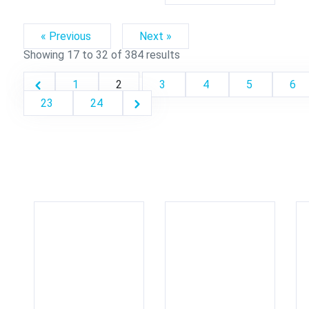
« Previous
Next »
Showing
17
to
32
of
384
results
1
2
3
4
5
6
23
24