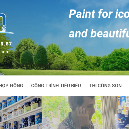
Paint for ic
and beautif
88.87
.com
HỢP ĐỒNG
CÔNG TRÌNH TIÊU BIỂU
THI CÔNG SƠN