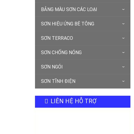
BẢNG MÀU SƠN CÁC LOẠI
SƠN HIỆU ỨNG BÊ TÔNG
SƠN TERRACO
SƠN CHỐNG NÓNG
SƠN NGÓI
SƠN TĨNH ĐIỆN
LIÊN HỆ HỖ TRỢ
SƠN NƯỚC ĐÀ NẴNG
Hotline 0905 898887