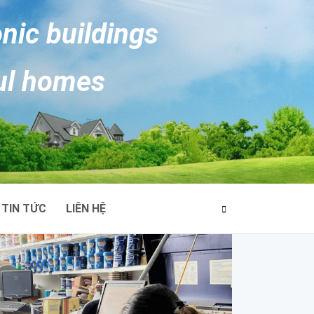
onic buildings
ul homes
TIN TỨC
LIÊN HỆ